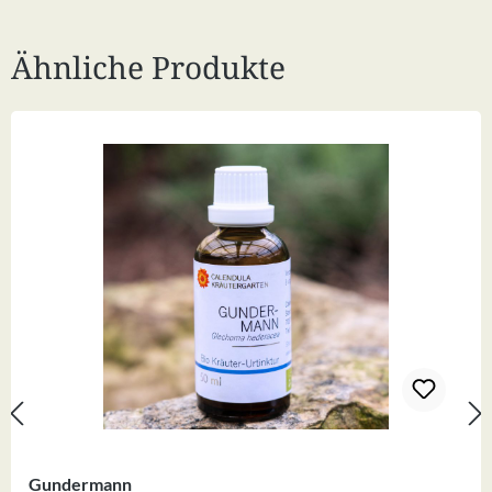
Ähnliche Produkte
Produktgalerie überspringen
Gundermann