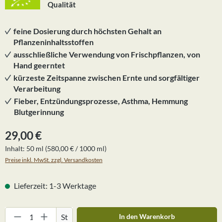
Qualität
feine Dosierung durch höchsten Gehalt an
Pflanzeninhaltsstoffen
ausschließliche Verwendung von Frischpflanzen, von
Hand geerntet
kürzeste Zeitspanne zwischen Ernte und sorgfältiger
Verarbeitung
Fieber, Entzündungsprozesse, Asthma, Hemmung
Blutgerinnung
Regulärer Preis:
29,00 €
Inhalt:
50 ml
(580,00 € / 1000 ml)
Preise inkl. MwSt. zzgl. Versandkosten
Lieferzeit: 1-3 Werktage
Produkt Anzahl: Gib den gewünschten Wert ein
St
In den Warenkorb