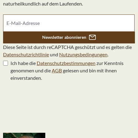
naturheilkundlich auf dem Laufenden.
blauen Blüten aus, die im Frühjahr erscheinen. Gundermann ist für
seinen markanten, minzartigen Duft bekannt, der in der Volksmedizin
und Aromatherapie geschätzt wird. NährwerteEnergie pro 100ml:
972kJ/235kcalEnergie pro Portion (5Tropfen): 2,4kJ/0,6kcalEnthält
geringfügige Mengen von Fett, gesättigtenFettsäuren,
Kohlenhydraten, Zucker, Eiweiß, SalzBei diesem Produkt handelt es
Newsletter abonnieren
sich um ein reines Naturprodukt. Farbe, Geruch und Geschmack
Diese Seite ist durch reCAPTCHA geschützt und es gelten die
können deshalb je nach Erntejahr leicht variieren. Diese Nuancen sind
charakteristisch für ein Naturprodukt und ein Qualitätsmerkmal.
Datenschutzrichtlinie
und
Nutzungsbedingungen
.
Ich habe die
Datenschutzbestimmungen
zur Kenntnis
genommen und die
AGB
gelesen und bin mit ihnen
einverstanden.