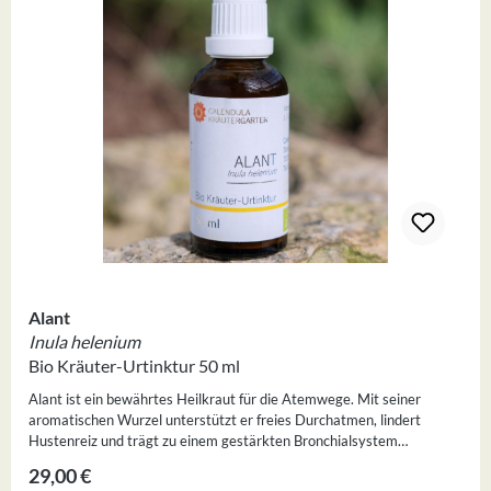
Alant
Inula helenium
Bio Kräuter-Urtinktur 50 ml
Alant ist ein bewährtes Heilkraut für die Atemwege. Mit seiner
aromatischen Wurzel unterstützt er freies Durchatmen, lindert
Hustenreiz und trägt zu einem gestärkten Bronchialsystem
bei.ZutatenAlant* (Inula helenium) Bioland-Alkohol* (alc 40% Vol)
Regulärer Preis:
29,00 €
Hochgereinigtes Wasser Ph. Eur.*) aus eigenem, biologisch-