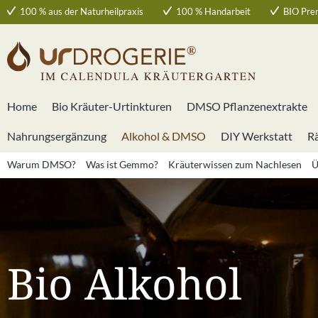
100 % aus der Naturheilpraxis
100 % Handarbeit
BIO Pre
 Hauptinhalt springen
Zur Suche springen
Zur Hauptnavigation springen
Home
Bio Kräuter-Urtinkturen
DMSO Pflanzenextrakte
Nahrungsergänzung
Alkohol & DMSO
DIY Werkstatt
R
Warum DMSO?
Was ist Gemmo?
Kräuterwissen zum Nachlesen
Ü
Bio Alkohol