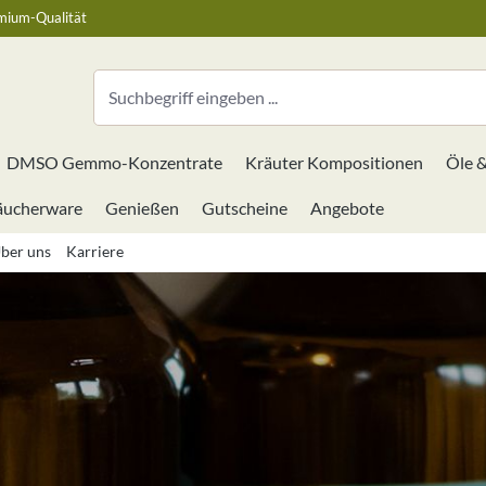
mium-Qualität
DMSO Gemmo-Konzentrate
Kräuter Kompositionen
Öle 
äucherware
Genießen
Gutscheine
Angebote
ber uns
Karriere