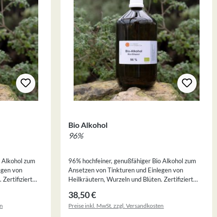
Bio Alkohol
96%
o Alkohol zum
96% hochfeiner, genußfähiger Bio Alkohol zum
egen von
Ansetzen von Tinkturen und Einlegen von
Zertifiziert
Heilkräutern, Wurzeln und Blüten. Zertifiziert
chtlinien.
nach den EU-Bio und Naturland Richtlinien.
Regulärer Preis:
38,50 €
en
Preise inkl. MwSt. zzgl. Versandkosten