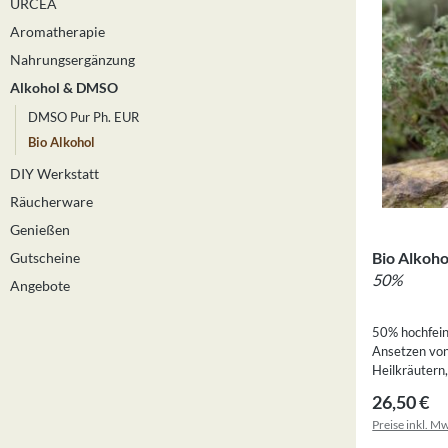
URCEA
Aromatherapie
Nahrungsergänzung
Alkohol & DMSO
DMSO Pur Ph. EUR
Bio Alkohol
DIY Werkstatt
Räucherware
Genießen
Bio Alkoho
Gutscheine
50%
Angebote
50% hochfein
Ansetzen von
Heilkräutern,
nach den EU-B
Regulärer
26,50 €
Preise inkl. M