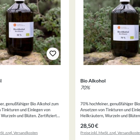
l
Bio Alkohol
70%
er, genußfähiger Bio Alkohol zum
70% hochfeiner, genußfähiger Bi
 Tinkturen und Einlegen von
Ansetzen von Tinkturen und Einl
 Wurzeln und Blüten. Zertifiziert
Heilkräutern, Wurzeln und Blüten. 
io und Naturland Richtlinien.
nach den EU-Bio und Naturland Ri
 Preis:
Regulärer Preis:
28,50 €
wSt. zzgl. Versandkosten
Preise inkl. MwSt. zzgl. Versandkost