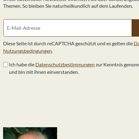
Heilpraktike
Themen. So bleiben Sie naturheilkundlich auf dem Laufenden.
Gemmo-Konzen
äußerlich an
täglich 1-2 T
Beschwerden 
werden. Durc
Gemmo-Konze
Diese Seite ist durch reCAPTCHA geschützt und es gelten die
Da
Zerstäuber D
finden es hie
Nutzungsbedingungen
.
innerhalb der Ge
Durchblutun
Ich habe die
Datenschutzbestimmungen
zur Kenntnis genom
Atemwegsinfe
und bin mit ihnen einverstanden.
Schmerzen, 
Wundheilung DMSO als Auszugsmittel hat vie
Vorteile. DM
Inhaltsstoffe
Inhaltsstoffe
Konzentration
also höher al
Deswegen is
Gemmo-Konze
Kräutergarten
anderen Gem
DMSO finden 