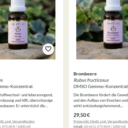
Brombeere
es
Rubus fructicosus
mo-Konzentrat
DMSO Gemmo-Konzentrat
stoffwechsel- und leberanregend,
Die Brombeere fördert die Gewe
erdauung und hilft, überschüssige
und den Aufbau von Knochen und 
zubauen. Er unterstützt die
wirkt entzündungshemmend,
er Leber und Niere, senkt
stoffwechselregulierend und rege
 Preis:
Regulärer Preis:
29,50 €
nd wirkt antioxidativ. Für diese
chronischen Prozessen. Für diese Herstellung
wSt. zzgl. Versandkosten
Preise inkl. MwSt. zzgl. Versandkost
 des DMSO Gemmo-Konzentrats
des DMSO Gemmo-Konzentrats w
1.475,00 € / 1000 ml)
Inhalt:
20 ml
(1.475,00 € / 1000 ml)
 dafür ein
dafür ein zweistufiges Auszugsve