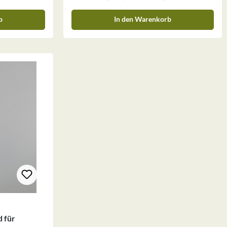
wickelt,
von Dieter Berweiler entwickelt, welches die
ffe optimal
wertvollen Inhaltsstoffe optimal extrahiert und
b
In den Warenkorb
viert. Das
gleichzeitig konserviert. Das Ergebnis sind
rierten
unsere hochkonzentrierten DMSO Gemmo-
sen
Konzentrate, dessen Inhaltsstoffe aufgrund der
deren
besonderen Lösungseigenschaften der drei
Auszugsmittel und dem zweistufigen
gen
Auszugsverfahren dem herkömmlichen Gemmo-
lichen Gemmo-
Mazerat deutlich überlegen ist. Mehr
ehr
Informationen zu Gemmo-Therapie finden Sie
e finden Sie
hierZutaten Schwarzer Holunder* (Sambucus
fructicosus)20%
nigra) 20% Bio Alkohol 6% DMSO 15% Glycerin
inWasser Ph.
Wasser Ph. Eur. *aus kontrolliert biologischem
em Anbau
Anbau Verzehrempfehlung Nach Aussage von
halb der Gemmo-
Heilpraktiker Herr Berweiler können unsere
Gemmo-Konzentrate innerlich sowohl auch
logische
äußerlich angewandt werden. Dosierung: 1-3 x
täglich 1-2 Tropfen pur auf die Zunge. Bei akuten
Beschwerden kann die Tropfenanzahl gesteigert
Berweiler
werden. Durch den Alkoholgehalt sind unsere
e innerlich
Gemmo-Konzentrate unbegrenzt haltbar.
t
Zerstäuber Deckel passend zur Braunflasche
 für
finden es hierTraditionelle Verwendung innerhalb