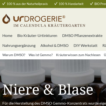
100 % aus der Naturheilpraxis
100 % Handarbeit
BIO Pre
 Hauptinhalt springen
Zur Suche springen
Zur Hauptnavigation springen
Home
Bio Kräuter-Urtinkturen
DMSO Pflanzenextrakte
Nahrungsergänzung
Alkohol & DMSO
DIY Werkstatt
R
Warum DMSO?
Was ist Gemmo?
Kräuterwissen zum Nachlesen
Ü
Niere & Blase
Für die Herstellung des DMSO Gemmo-Konzentrats wurde eigens