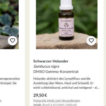
Schwarzer Holunder
Sambucus nigra
DMSO Gemmo-Konzentrat
beregeneration
Holunder aktiviert den Lymphfluss und die
Knorpel. Sie
Ausleitung über Niere, Haut und Schweiß. Er
wirkt schleimlösend, antiviral und reinigend – ein
nerierend bei
hervorragendes Mittel für Detox und
Regulärer Preis:
29,50 €
Immunstärkung. Für diese Herstellung des
en
Preise inkl. MwSt. zzgl. Versandkosten
urde eigens
DMSO Gemmo-Konzentrats wurde eigens dafür
Inhalt:
20 ml
(1.475,00 € / 1000 ml)
rfahren der
ein zweistufiges Auszugsverfahren der Knospen