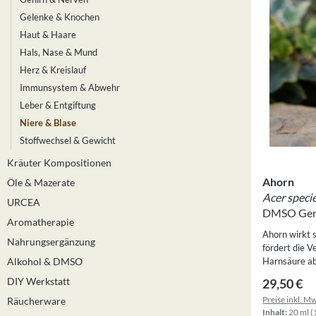
Gelenke & Knochen
Haut & Haare
Hals, Nase & Mund
Herz & Kreislauf
Immunsystem & Abwehr
Leber & Entgiftung
Niere & Blase
Stoffwechsel & Gewicht
Kräuter Kompositionen
Ahorn
Öle & Mazerate
Acer speci
URCEA
DMSO Gem
Aromatherapie
Ahorn wirkt 
Nahrungsergänzung
fördert die V
Alkohol & DMSO
Harnsäure ab
Entgiftung üb
DIY Werkstatt
Regulärer
29,50 €
Cholesterin u
Preise inkl. M
Räucherware
Herstellung
Inhalt:
20 ml
(
wurde eigens