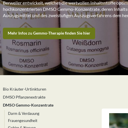
Berweiler entwickelt, welches die wertvollen Inhaltsstoffe optim
hochkonzentrierten DMSO Gemmo-Konzentrate, deren Inhaltsst
Auszugsmittel und des zweistufigen Auszugsverfahrens dem he
Mehr Infos zu Gemmo-Therapie finden Sie hier
Bio Kräuter-Urtinkturen
DMSO Pflanzenextrakte
DMSO Gemmo-Konzentrate
Darm & Verdauung
Frauengesundheit
Gehirn & Nerven