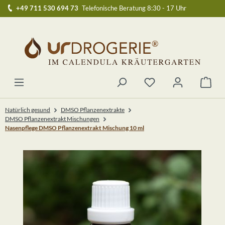
+49 711 530 694 73
Telefonische Beratung 8:30 - 17 Uhr
Zum Hauptinhalt springen
Du hast 0 Produkte au
Ware
Natürlich gesund
DMSO Pflanzenextrakte
DMSO Pflanzenextrakt Mischungen
Nasenpflege DMSO Pflanzenextrakt Mischung 10 ml
Bildergalerie überspringen