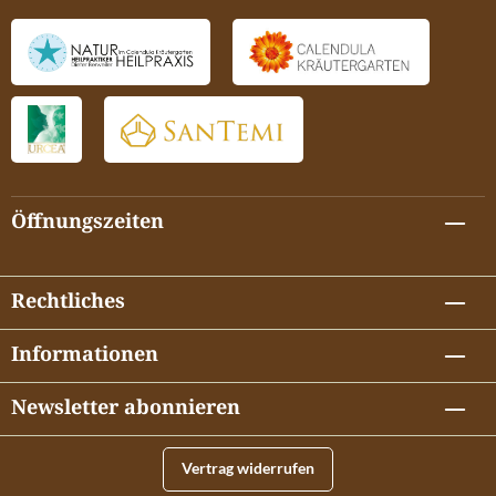
beruhigend und kann Schleimhautverhärtungen lösen. Bitte beachten
Sie Die fertige Mischung ist bei Raumtemperatur in der Regel 6
Monate haltbar. Es wird empfohlen, die Mischung trocken, kühl und
lichtgeschützt zu lagern. Der sorgsame Umgang verlängert die
Haltbarkeit der Mischung über die 6 Monate hinaus. Die 10%ige
DMSO-Lösung ist ungeöffnet mindestens 2 Jahren haltbar. Die
DMSO Pflanzenextrakt Mischung Nasenpflege ist unbegrenzt
haltbar.
Öffnungszeiten
Rechtliches
Informationen
Newsletter abonnieren
Vertrag widerrufen