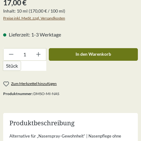
Regulärer Preis:
17,00 €
Inhalt:
10 ml
(170,00 € / 100 ml)
Preise inkl. MwSt. zzgl. Versandkosten
Lieferzeit: 1-3 Werktage
Produkt Anzahl: Gib den gewünschten Wert ein
In den Warenkorb
Stück
Zum Merkzettel hinzufügen
Produktnummer:
DMSO-MI-NAS
Produktbeschreibung
Alternative für „Nasenspray-Gewohnheit“ | Nasenpflege ohne