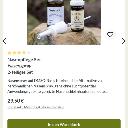
Durchschnittliche Bewertung von 3.67 von 5 Sternen
Nasenpflege Set
Nasenspray
2-teiliges Set
Nasenspray auf DMSO-Basis ist eine echte Alternative zu
herkömmlichen Nasenspray, ganz ohne suchtpotenzial.
Anwendungsgebiete gereizte Nasenschleimhautentzündete
Nasenschleimhautgeschwollene
Regulärer Preis:
29,50 €
NasenschleimhautHeuschnupfenchronischer
Preise inkl. MwSt. zzgl. Versandkosten
SchnupfenNasennebenhöhlenentzündungakuter Schnupfen Im Set
enthalten: 1. DMSO (Ph. Eur.) 10% isotonisch, sterilfiltriert, 30 ml
Laborwasser Ph. Eur. DMSO Ph. Eur. 10% mit 1,2 %
Magnesiumchlorid-Hexahydrat Ph. Eur. 2. 60% DMSO-
In den Warenkorb