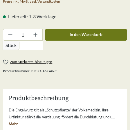
Preise inkl. MwSt. zzgl. Versandkosten
Lieferzeit: 1-3 Werktage
Produkt Anzahl: Gib den gewünschten Wert ein
In den Warenkorb
Stück
Zum Merkzettel hinzufügen
Produktnummer:
DMSO-ANGARC
Produktbeschreibung
Die Engelwurz gilt als „Schutzpflanze“ der Volksmedizin. Ihre
Urtinktur stärkt die Verdauung, fördert die Durchblutung und u…
Mehr