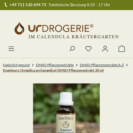
+49 711 530 694 73
Telefonische Beratung 8:30 - 17 Uhr
Zum Hauptinhalt springen
Du hast 0 Produkte au
Ware
Natürlich gesund
DMSO Pflanzenextrakte
DMSO Pflanzenextrakte A-Z
Engelwurz (Angelica archangelica) DMSO Pflanzenextrakt 30 ml
Bildergalerie überspringen