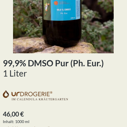
99,9% DMSO Pur (Ph. Eur.)
1 Liter
Regulärer Preis:
46,00 €
Inhalt:
1000 ml