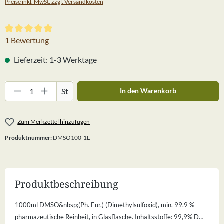
Preise inkl. MwSt. zzgl. Versandkosten
Durchschnittliche Bewertung von 5 von 5 Sternen
1 Bewertung
Lieferzeit: 1-3 Werktage
Produkt Anzahl: Gib den gewünschten Wert ein
St
In den Warenkorb
Zum Merkzettel hinzufügen
Produktnummer:
DMSO100-1L
Produktbeschreibung
1000ml DMSO&nbsp;(Ph. Eur.) (Dimethylsulfoxid), min. 99,9 %
pharmazeutische Reinheit, in Glasflasche. Inhaltsstoffe: 99,9% D…