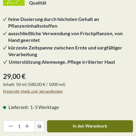
Qualität
feine Dosierung durch höchsten Gehalt an
Pflanzeninhaltsstoffen
ausschließliche Verwendung von Frischpflanzen, von
Hand geerntet
kürzeste Zeitspanne zwischen Ernte und sorgfältiger
Verarbeitung
Unterstützung Atemwege, Pflege irritierter Haut
Regulärer Preis:
29,00 €
Inhalt:
50 ml
(580,00 € / 1000 ml)
Preise inkl. MwSt. zzgl. Versandkosten
Lieferzeit: 1-3 Werktage
Produkt Anzahl: Gib den gewünschten Wert ein
St
In den Warenkorb