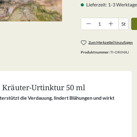
Lieferzeit: 1-3 Werktage
Produkt Anzahl: G
St
Zum Merkzettel hinzufügen
Produktnummer:
TI-ORIMAJ
Kräuter-Urtinktur 50 ml
erstützt die Verdauung, lindert Blähungen und wirkt