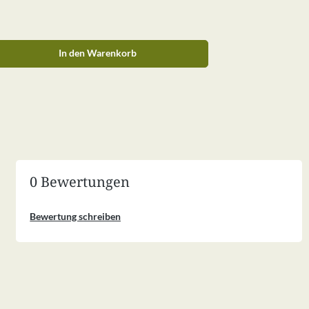
ib den gewünschten Wert ein oder benutze 
In den Warenkorb
0 Bewertungen
Bewertung schreiben