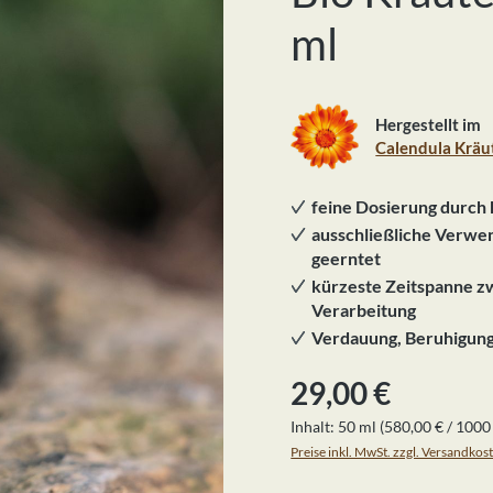
ml
Hergestellt im
Calendula Kräu
feine Dosierung durch 
ausschließliche Verwe
geerntet
kürzeste Zeitspanne zw
Verarbeitung
Verdauung, Beruhigun
Regulärer Preis:
29,00 €
Inhalt:
50 ml
(580,00 € / 1000
Preise inkl. MwSt. zzgl. Versandkos