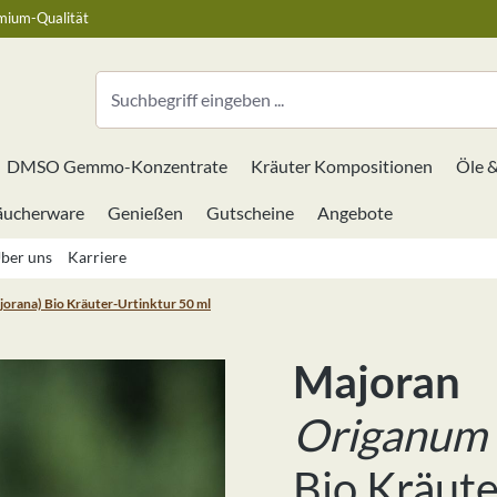
mium-Qualität
DMSO Gemmo-Konzentrate
Kräuter Kompositionen
Öle 
äucherware
Genießen
Gutscheine
Angebote
ber uns
Karriere
orana) Bio Kräuter-Urtinktur 50 ml
Majoran
Origanum 
Bio Kräute