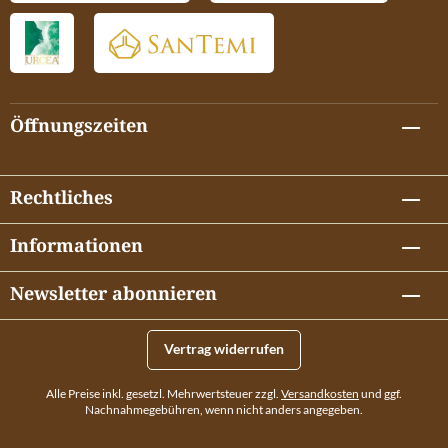
therapeutischen Dosis. Im Gegensatz dazu ist Lithiumorotat
eine organische Verbindung aus Lithium und Orotinsäure. Es wird
häufig als Nahrungsergänzungsmittel angeboten. Als
Nahrungsergänzungsmittel ist Lithiumorotat jedoch
verschreibungspflichtig und apothekenpflichtig .
Seine Bioverfügbarkeit ist ähnlich hoch wie die von Lithiumchlorid,
Öffnungszeiten
wobei die Orotinsäure selbst zusätzlich positive Effekte auf den
Stoffwechsel des Gehirns haben kann. Beide Verbindungen eignen
sich hervorragend, um einem möglichen Lithiummangel
entgegenzuwirken. Zu beachten ist jedoch, dass man etwa 23-mal
Rechtliches
mehr Lithiumorotat einnehmen müsste, um dieselbe Menge an
elementarem Lithium zu erhalten wie aus Lithiumchlorid. Zudem ist
Informationen
Lithiumorotat deutlich teurer als Lithiumchlorid, das als natürlich
vorkommende Lithiumverbindung sowohl deutlichst kostengünstiger
als auch in seiner Wirkung gut erforscht ist. So ist Lithiumorotat
Newsletter abonnieren
gegenüber Lithiumchlorid ungefähr 100 mal teurer bei gleicher
Lithiummenge und bei gleicher Wirkung. Weitere Informationen zu
Lithiumchlorid
Vertrag widerrufen
Alle Preise inkl. gesetzl. Mehrwertsteuer zzgl.
Versandkosten
und ggf.
Nachnahmegebühren, wenn nicht anders angegeben.