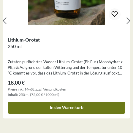
Lithium-Orotat
250 ml
Zutaten purifiziertes Wasser Lithium-Orotat (Ph.Eur.) Monohydrat >
98,5% Aufgrund der kalten Witterung und der Temperatur unter 10
°C kommt es vor, dass das Lithium-Orotat in der Lösung ausflockt
und entweder weiße Flocken oder einen weißen Bodensatz bildet.Um
Regulärer Preis:
18,00 €
die Flocken oder weißen Bodensatz aufzulösen, erwärmen Sie die
Preise inkl. MwSt. zzgl. Versandkosten
Lithium-Orotat Lösung langsam in einem Wasserbad auf 50 °C und
Inhalt:
250 ml
(72,00 € / 1000 ml)
schütteln Sie die Flasche 1 x am Tag.Dieses Produkt wird lediglich als
Rohstoff vertrieben.Bei Zimmertemperatur lagern, nicht im
Kühlschrank. 2 ml entspricht ca. 1 mg reines, elementares
In den Warenkorb
Lithium.Molmasse: 162,03 g/mol Seien Sie auf der Hut und schauen
Sie genau hin! Im Handel werden oft Lithium Produkte angeboten mit
1 mg (= 1000 microgramm) Lithium pro Kapsel. In der
Inhaltsstoffangabe bzw. der Zutatenliste steht dann: 1 mg Lithium in