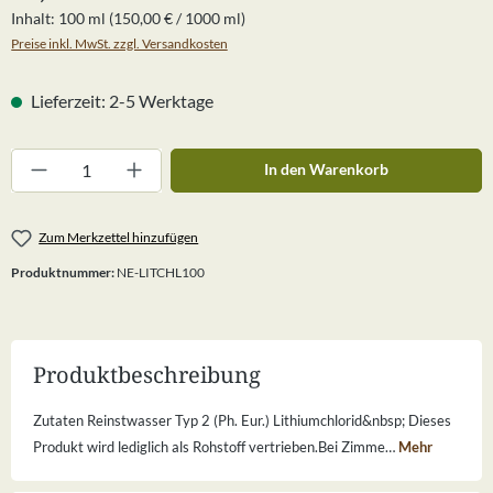
Inhalt:
100 ml
(150,00 € / 1000 ml)
Preise inkl. MwSt. zzgl. Versandkosten
Lieferzeit: 2-5 Werktage
Produkt Anzahl: Gib den gewünschten Wert ein
In den Warenkorb
Zum Merkzettel hinzufügen
Produktnummer:
NE-LITCHL100
Produktbeschreibung
Zutaten Reinstwasser Typ 2 (Ph. Eur.) Lithiumchlorid&nbsp; Dieses
Produkt wird lediglich als Rohstoff vertrieben.Bei Zimme…
Mehr